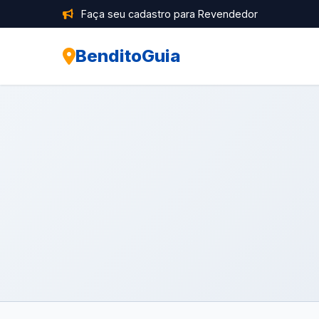
Faça seu cadastro para Revendedor
BenditoGuia