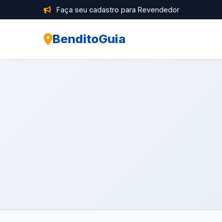
Faça seu cadastro para Revendedor
BenditoGuia