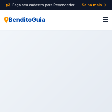
Faça seu cadastro para Revendedor
Saiba mais
BenditoGuia