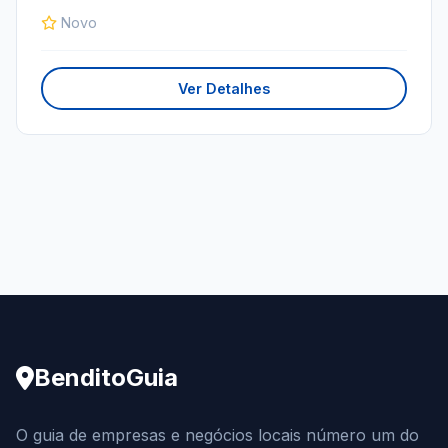
Novo
Ver Detalhes
BenditoGuia
O guia de empresas e negócios locais número um do