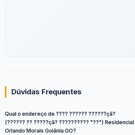
Dúvidas Frequentes
Qual o endereço de ???? ?????? ??????çã?
(?????? ?? ?????çã? ?????????? "??") Residencial
Orlando Morais Goiânia GO?