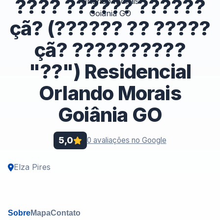
???? ?????? ??????
çã? (?????? ?? ?????
çã? ??????????
"??") Residencial
Orlando Morais
Goiânia GO
5,0
0 avaliações no Google
Elza Pires
Sobre
Mapa
Contato