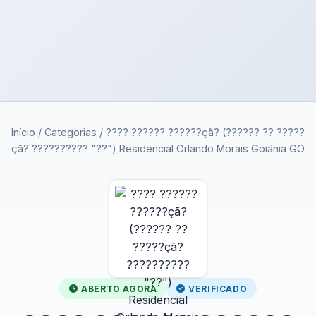
Início
/
Categorias
/
???? ?????? ??????çã? (?????? ?? ?????
çã? ?????????? "??") Residencial Orlando Morais Goiânia GO
ABERTO AGORA
VERIFICADO