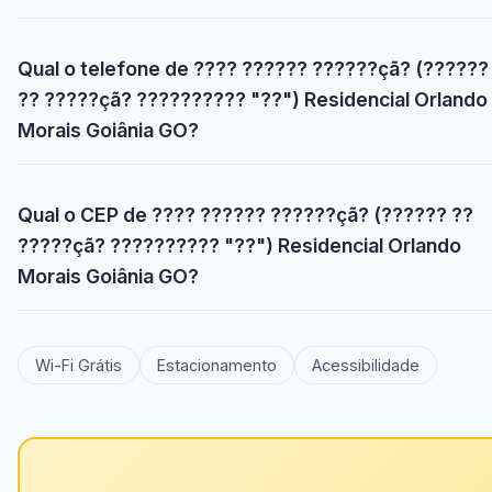
Qual o telefone de ???? ?????? ??????çã? (??????
?? ?????çã? ?????????? "??") Residencial Orlando
Morais Goiânia GO?
Qual o CEP de ???? ?????? ??????çã? (?????? ??
?????çã? ?????????? "??") Residencial Orlando
Morais Goiânia GO?
Wi-Fi Grátis
Estacionamento
Acessibilidade