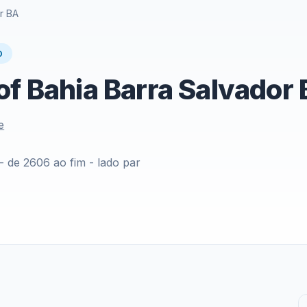
r BA
O
of Bahia Barra Salvador
e
 de 2606 ao fim - lado par