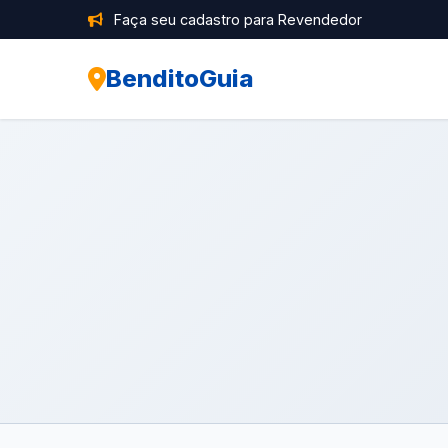
Faça seu cadastro para Revendedor
BenditoGuia