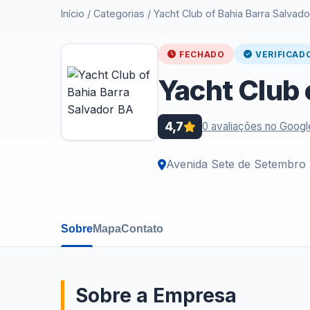
Início
/
Categorias
/
Yacht Club of Bahia Barra Salvado
FECHADO
VERIFICAD
Yacht Club 
4,7
0 avaliações no Googl
Avenida Sete de Setembro -
Sobre
Mapa
Contato
Sobre a Empresa