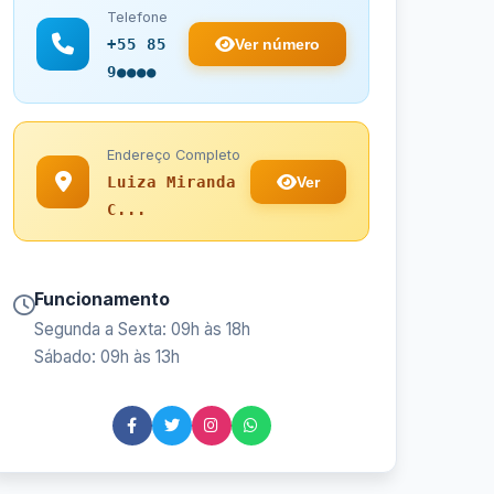
Telefone
Ver número
+55 85
9●●●●
Endereço Completo
Ver
Luiza Miranda
C...
Funcionamento
Segunda a Sexta: 09h às 18h
Sábado: 09h às 13h