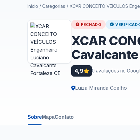
Início
/
Categorias
/
XCAR CONCEITO VEÍCULOS Engenh
FECHADO
VERIFICAD
XCAR CONC
Cavalcante 
4,9
0 avaliações no Goog
Luiza Miranda Coelho
Sobre
Mapa
Contato