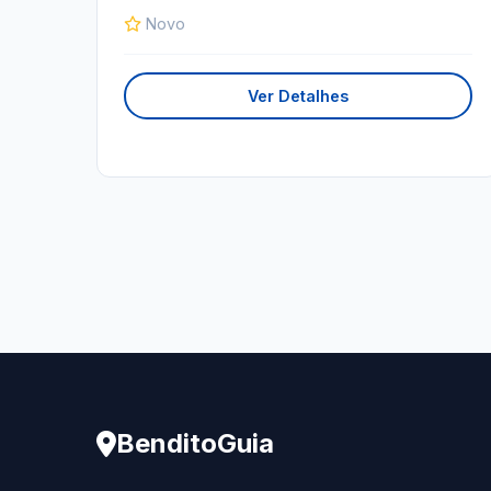
Novo
Ver Detalhes
BenditoGuia