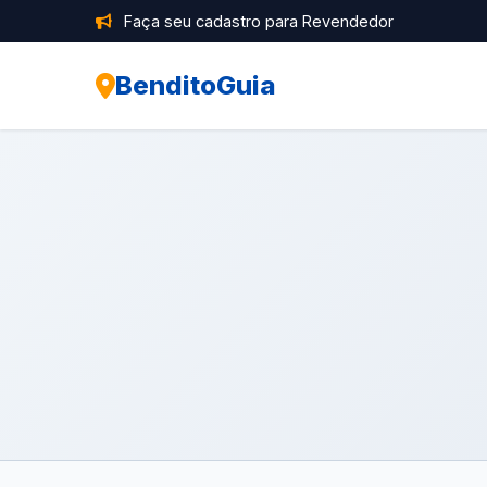
Faça seu cadastro para Revendedor
BenditoGuia