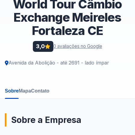
World Tour Câmbio
Exchange Meireles
Fortaleza CE
3,0
0 avaliações no Google
Avenida da Abolição - até 2691 - lado ímpar
Sobre
Mapa
Contato
Sobre a Empresa