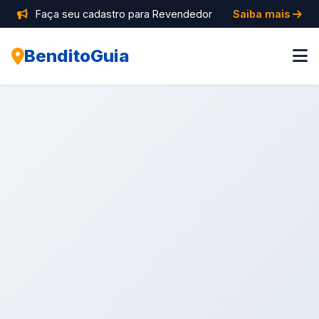
Faça seu cadastro para Revendedor
Saiba mais
BenditoGuia