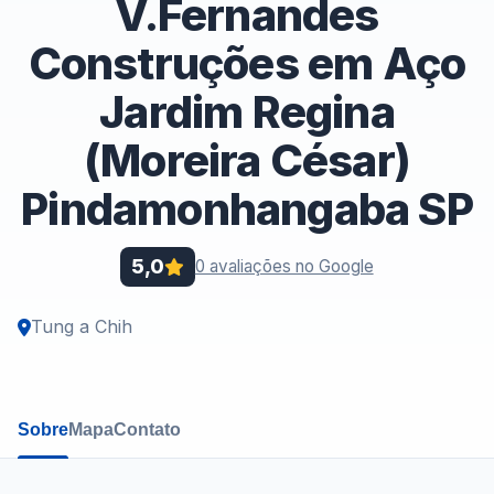
V.Fernandes
Construções em Aço
Jardim Regina
(Moreira César)
Pindamonhangaba SP
5,0
0 avaliações no Google
Tung a Chih
Sobre
Mapa
Contato