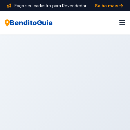
Faça seu cadastro para Revendedor
Saiba mais
BenditoGuia