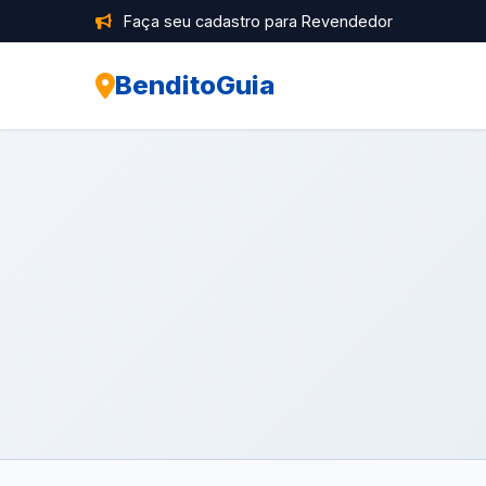
Faça seu cadastro para Revendedor
BenditoGuia