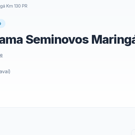
gá Km 130 PR
O
ama Seminovos Maring
le
avaí)