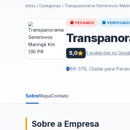
Início
/
Categorias
/
Transpanorama Seminovos Marin
FECHADO
VERIFICAD
Transpanor
5,0
0 avaliações no Goog
BR-376, (Saída para Paran
Sobre
Mapa
Contato
Sobre a Empresa