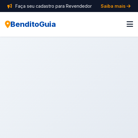
Faça seu cadastro para Revendedor
Saiba mais
BenditoGuia