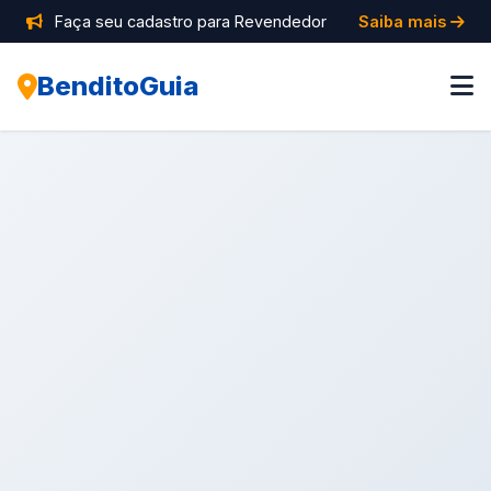
Faça seu cadastro para Revendedor
Saiba mais
BenditoGuia