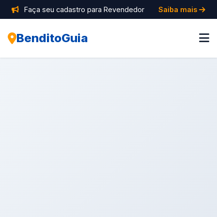
Faça seu cadastro para Revendedor
Saiba mais
BenditoGuia