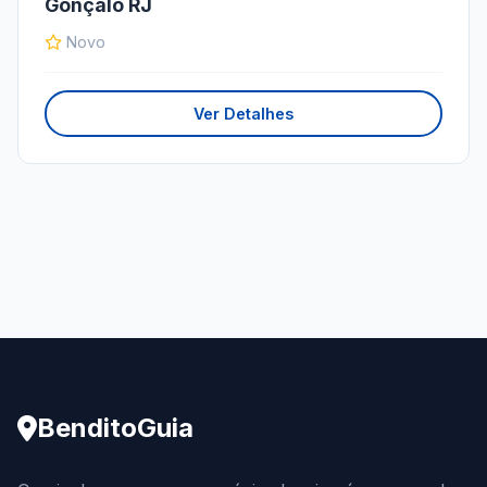
Gonçalo RJ
Novo
Ver Detalhes
BenditoGuia