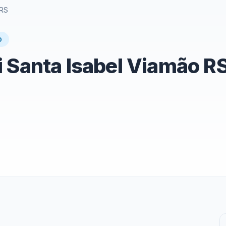
 RS
O
 Santa Isabel Viamão R