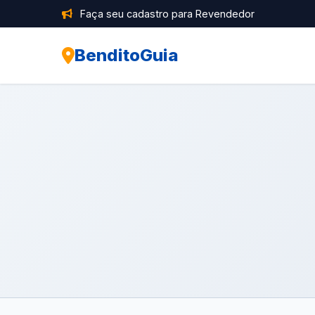
Faça seu cadastro para Revendedor
BenditoGuia