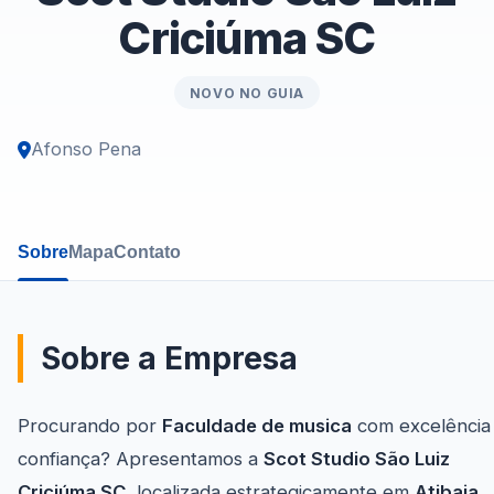
Criciúma SC
NOVO NO GUIA
Afonso Pena
Sobre
Mapa
Contato
Sobre a Empresa
Procurando por
Faculdade de musica
com excelência
confiança? Apresentamos a
Scot Studio São Luiz
Criciúma SC
, localizada estrategicamente em
Atibaia
.