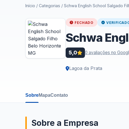
Início
/
Categorias
/
Schwa English School Salgado Fi
FECHADO
VERIFICAD
Schwa Engli
5,0
0 avaliações no Goog
Lagoa da Prata
Sobre
Mapa
Contato
Sobre a Empresa