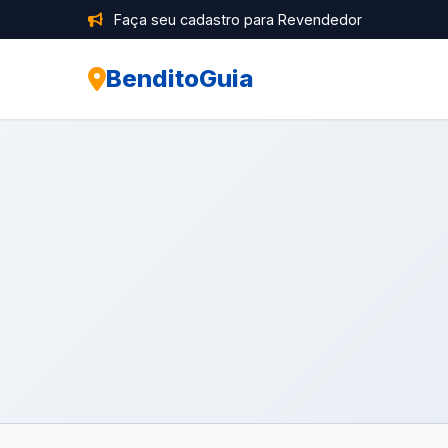
Faça seu cadastro para Revendedor
BenditoGuia