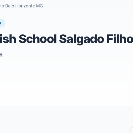
lho Belo Horizonte MG
O
sh School Salgado Filh
le