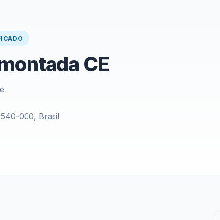
FICADO
Amontada CE
le
2540-000, Brasil