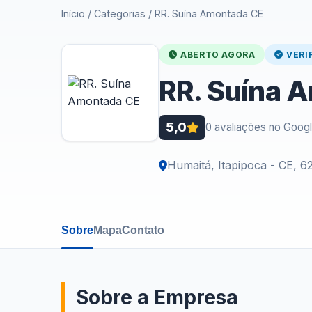
Início
/
Categorias
/
RR. Suína Amontada CE
ABERTO AGORA
VERI
RR. Suína 
5,0
0 avaliações no Goog
Humaitá, Itapipoca - CE, 6
Sobre
Mapa
Contato
Sobre a Empresa