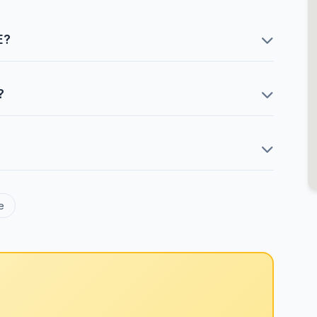
E?
?
e