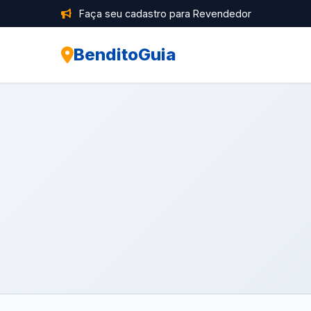
Faça seu cadastro para Revendedor
BenditoGuia