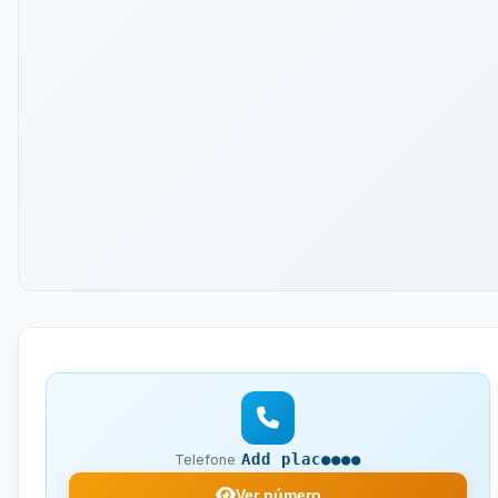
Add plac●●●●
Telefone
Ver número