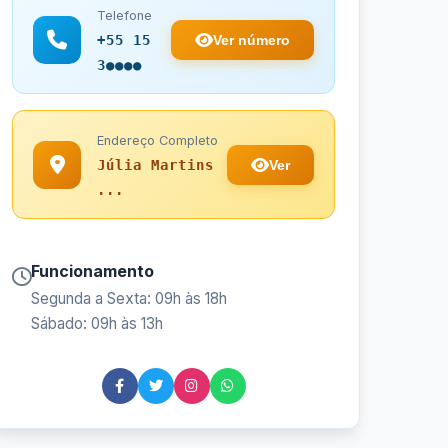
Telefone
Ver número
+55 15
3●●●●
Endereço Completo
Ver
Júlia Martins
...
Funcionamento
Segunda a Sexta: 09h às 18h
Sábado: 09h às 13h