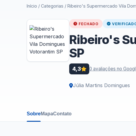
Início
/
Categorias
/
Ribeiro's Supermercado Vila Do
FECHADO
VERIFICAD
Ribeiro's 
SP
4,3
0 avaliações no Goog
Júlia Martins Domingues
Sobre
Mapa
Contato