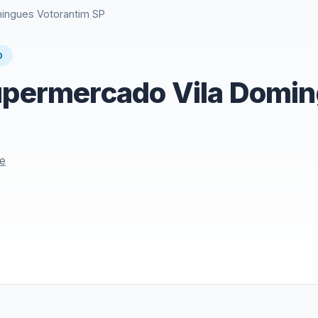
mingues Votorantim SP
O
Supermercado Vila Domi
le