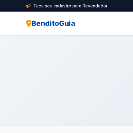
Faça seu cadastro para Revendedor
BenditoGuia