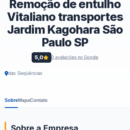
Remoção de entulho
Vitaliano transportes
Jardim Kagohara São
Paulo SP
5,0
0 avaliações no Google
das Seqüências
Sobre
Mapa
Contato
Sobre a Empresa