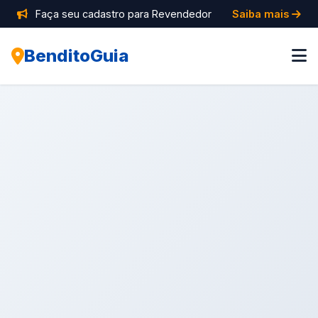
Faça seu cadastro para Revendedor
Saiba mais
BenditoGuia