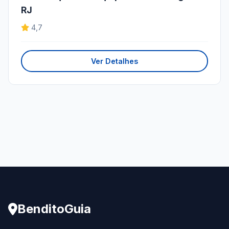
RJ
4,7
Ver Detalhes
BenditoGuia