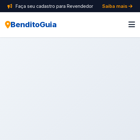
Faça seu cadastro para Revendedor
Saiba mais
BenditoGuia