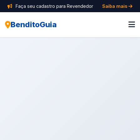
Faça seu cadastro para Revendedor
Saiba mais
BenditoGuia