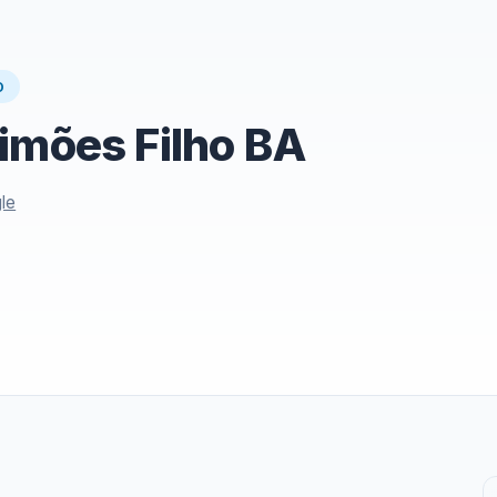
O
imões Filho BA
le