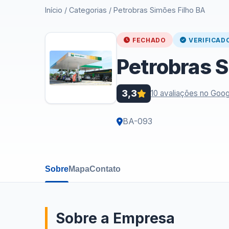
Início
/
Categorias
/
Petrobras Simões Filho BA
FECHADO
VERIFICAD
Petrobras S
3,3
10 avaliações no Goog
BA-093
Sobre
Mapa
Contato
Sobre a Empresa