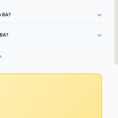
o BA?
 BA?
e