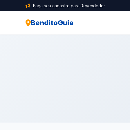
Faça seu cadastro para Revendedor
BenditoGuia