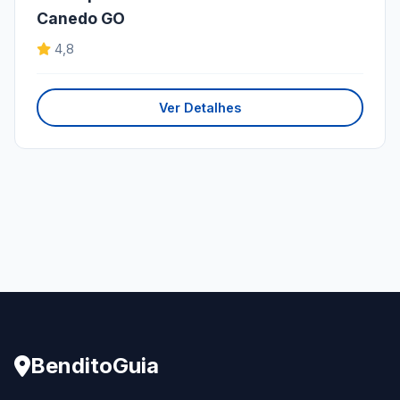
Canedo GO
4,8
Ver Detalhes
BenditoGuia