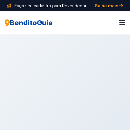
Faça seu cadastro para Revendedor
Saiba mais
BenditoGuia