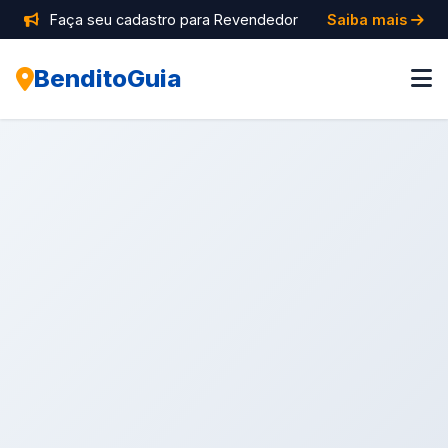
Faça seu cadastro para Revendedor
Saiba mais
BenditoGuia