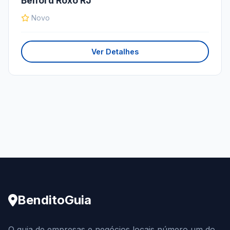
Belford Roxo RJ
Novo
Ver Detalhes
BenditoGuia
O guia de empresas e negócios locais número um do