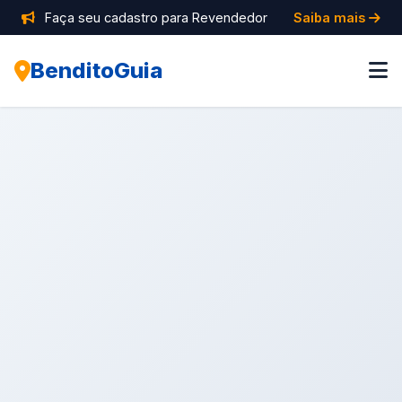
Faça seu cadastro para Revendedor
Saiba mais
BenditoGuia