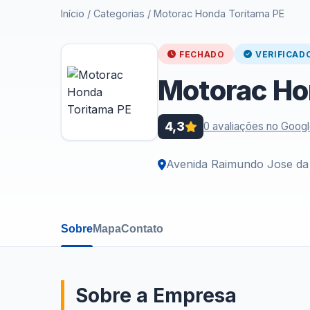
Início
/
Categorias
/
Motorac Honda Toritama PE
FECHADO
VERIFICAD
Motorac Ho
4,3
0 avaliações no Goog
Avenida Raimundo Jose da S
Sobre
Mapa
Contato
Sobre a Empresa