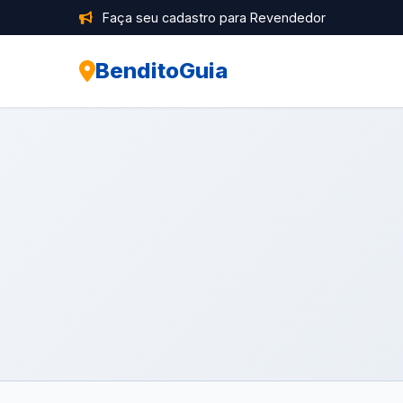
Faça seu cadastro para Revendedor
BenditoGuia