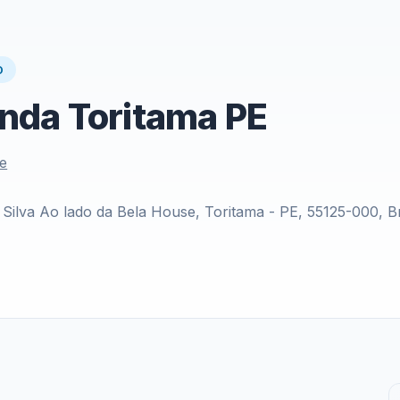
O
nda Toritama PE
le
ilva Ao lado da Bela House, Toritama - PE, 55125-000, Br