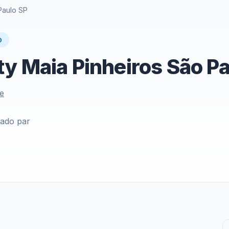
Paulo SP
O
y Maia Pinheiros São Pa
le
lado par