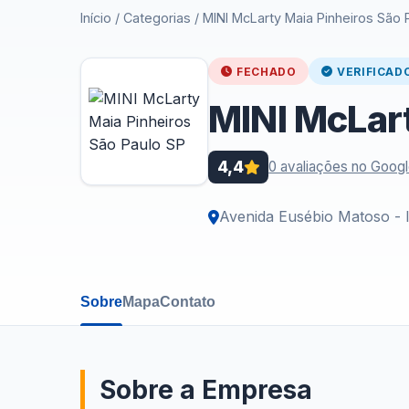
Início
/
Categorias
/
MINI McLarty Maia Pinheiros São 
FECHADO
VERIFICAD
MINI McLart
4,4
0 avaliações no Goog
Avenida Eusébio Matoso - 
Sobre
Mapa
Contato
Sobre a Empresa