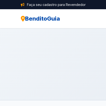
Faça seu cadastro para Revendedor
BenditoGuia