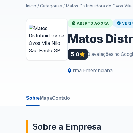
Início
/
Categorias
/
Matos Distribuidora de Ovos Vila
ABERTO AGORA
VERI
Matos Distr
5,0
0 avaliações no Goog
Irmã Emerenciana
Sobre
Mapa
Contato
Sobre a Empresa