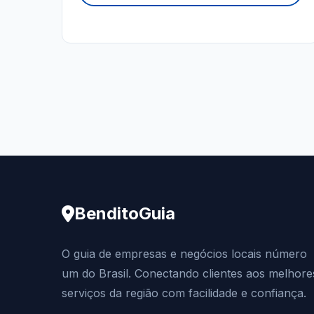
BenditoGuia
O guia de empresas e negócios locais número
um do Brasil. Conectando clientes aos melhore
serviços da região com facilidade e confiança.