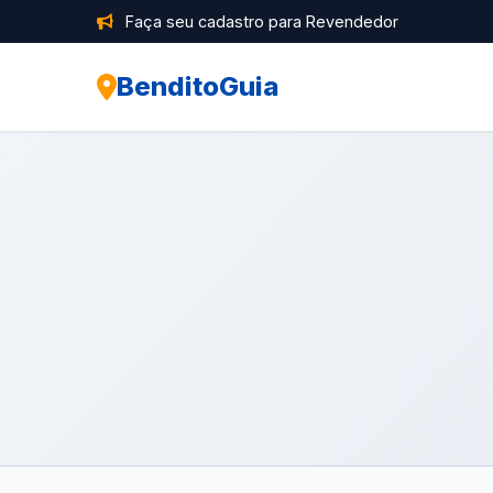
Faça seu cadastro para Revendedor
BenditoGuia