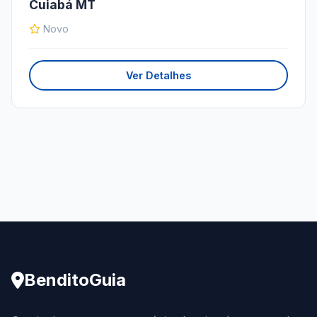
Cuiabá MT
Novo
Ver Detalhes
BenditoGuia