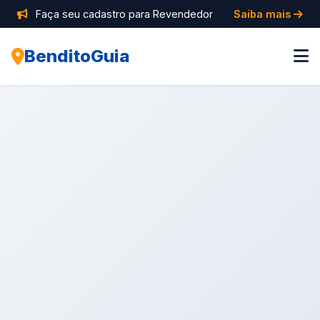
Faça seu cadastro para Revendedor
Saiba mais
BenditoGuia