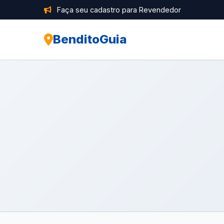
Faça seu cadastro para Revendedor
BenditoGuia