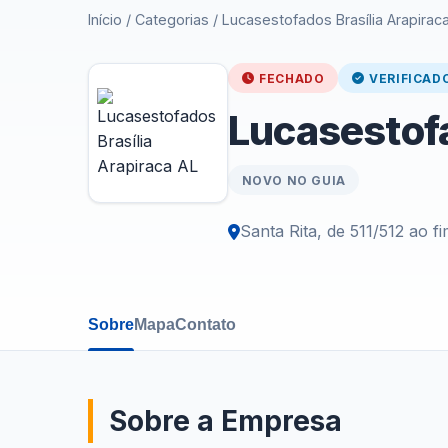
Início
/
Categorias
/
Lucasestofados Brasília Arapirac
FECHADO
VERIFICAD
Lucasestofa
NOVO NO GUIA
Santa Rita, de 511/512 ao f
Sobre
Mapa
Contato
Sobre a Empresa