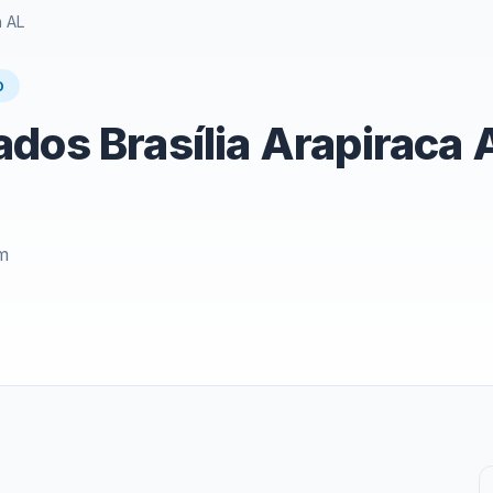
a AL
O
dos Brasília Arapiraca 
im