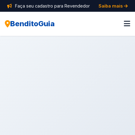
Faça seu cadastro para Revendedor
Saiba mais
BenditoGuia