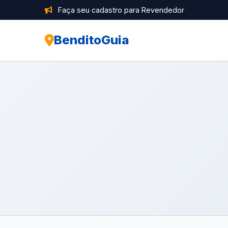
Faça seu cadastro para Revendedor
BenditoGuia