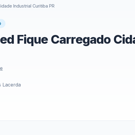
ade Industrial Curitiba PR
O
d Fique Carregado Cida
le
s Lacerda