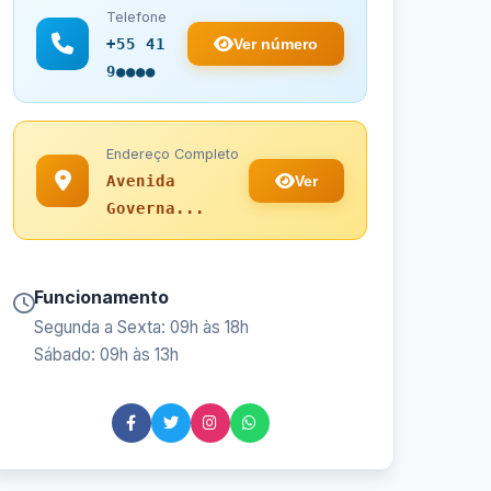
Telefone
Ver número
+55 41
9●●●●
Endereço Completo
Ver
Avenida
Governa...
Funcionamento
Segunda a Sexta: 09h às 18h
Sábado: 09h às 13h