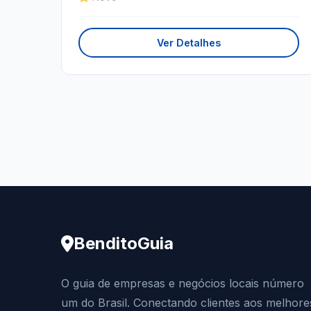
Ver Detalhes
BenditoGuia
O guia de empresas e negócios locais número
um do Brasil. Conectando clientes aos melhore