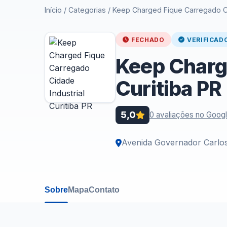
Início
/
Categorias
/
Keep Charged Fique Carregado Cid
FECHADO
VERIFICAD
Keep Charge
Curitiba PR
5,0
0 avaliações no Goog
Avenida Governador Carlo
Sobre
Mapa
Contato