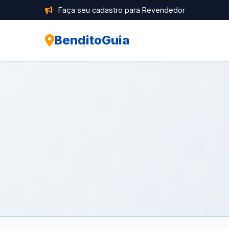
Faça seu cadastro para Revendedor
BenditoGuia