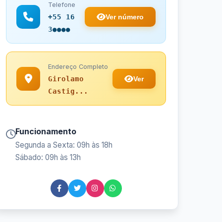
Telefone
Ver número
+55 16
3●●●●
Endereço Completo
Ver
Girolamo
Castig...
Funcionamento
Segunda a Sexta: 09h às 18h
Sábado: 09h às 13h