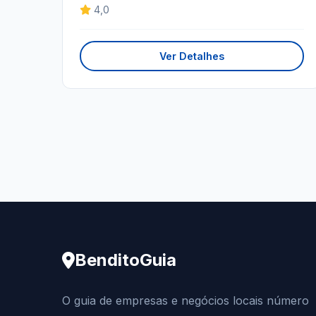
4,0
Ver Detalhes
BenditoGuia
O guia de empresas e negócios locais número