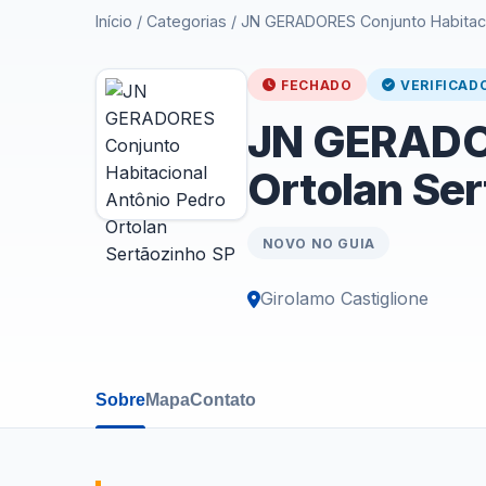
Início
/
Categorias
/
JN GERADORES Conjunto Habitacio
FECHADO
VERIFICAD
JN GERADOR
Ortolan Ser
NOVO NO GUIA
Girolamo Castiglione
Sobre
Mapa
Contato