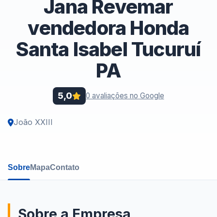
Jana Revemar
vendedora Honda
Santa Isabel Tucuruí
PA
5,0
0 avaliações no Google
João XXIII
Sobre
Mapa
Contato
Sobre a Empresa