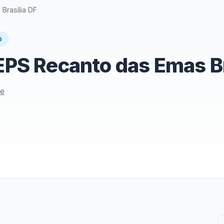
Brasília DF
O
IEPS Recanto das Emas Br
le