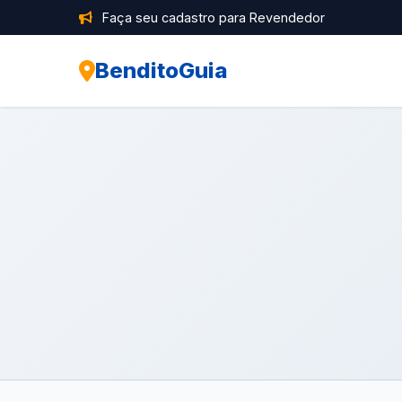
Faça seu cadastro para Revendedor
BenditoGuia