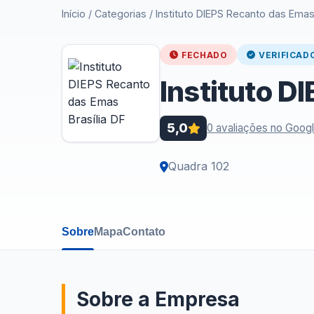
Início
/
Categorias
/
Instituto DIEPS Recanto das Emas 
FECHADO
VERIFICAD
Instituto D
5,0
0 avaliações no Goog
Quadra 102
Sobre
Mapa
Contato
Sobre a Empresa