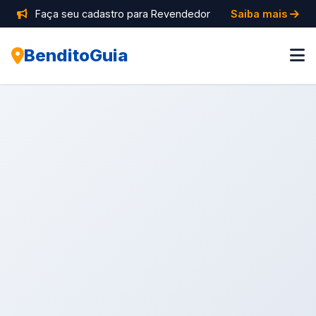
Faça seu cadastro para Revendedor
Saiba mais
BenditoGuia