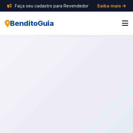
Faça seu cadastro para Revendedor
Saiba mais
BenditoGuia