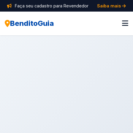
Faça seu cadastro para Revendedor
Saiba mais
BenditoGuia