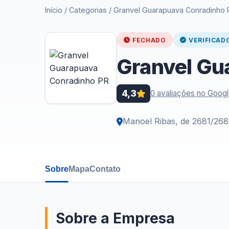
Início
/
Categorias
/
Granvel Guarapuava Conradinho 
FECHADO
VERIFICAD
Granvel Gu
4,3
0 avaliações no Goog
Manoel Ribas, de 2681/268
Sobre
Mapa
Contato
Sobre a Empresa