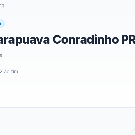
PR
O
arapuava Conradinho P
le
2 ao fim