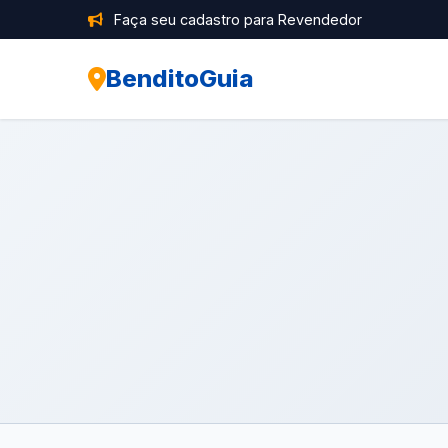
Faça seu cadastro para Revendedor
BenditoGuia