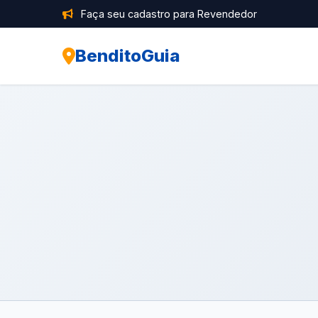
Faça seu cadastro para Revendedor
BenditoGuia