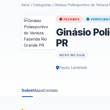
Início
/
Categorias
/
Ginásio Poliesportivo do Veneza
FECHADO
VERIFICAD
Ginásio Pol
PR
NOVO NO GUIA
Paulo Leminski
Sobre
Mapa
Contato