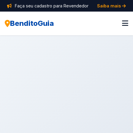
Faça seu cadastro para Revendedor
Saiba mais
BenditoGuia