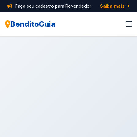
Faça seu cadastro para Revendedor
Saiba mais
BenditoGuia